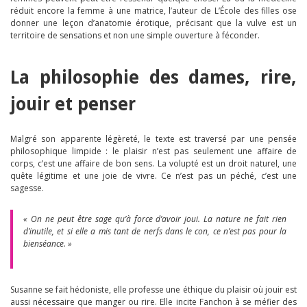
réduit encore la femme à une matrice, l’auteur de L’École des filles ose
donner une leçon d’anatomie érotique, précisant que la vulve est un
territoire de sensations et non une simple ouverture à féconder.
La philosophie des dames, rire,
jouir et penser
Malgré son apparente légèreté, le texte est traversé par une pensée
philosophique limpide : le plaisir n’est pas seulement une affaire de
corps, c’est une affaire de bon sens. La volupté est un droit naturel, une
quête légitime et une joie de vivre. Ce n’est pas un péché, c’est une
sagesse.
« On ne peut être sage qu’à force d’avoir joui. La nature ne fait rien
d’inutile, et si elle a mis tant de nerfs dans le con, ce n’est pas pour la
bienséance. »
Susanne se fait hédoniste, elle professe une éthique du plaisir où jouir est
aussi nécessaire que manger ou rire. Elle incite Fanchon à se méfier des