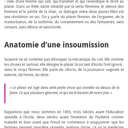
: celle d’une femme qui sait, qui transmet et qui revendique le droit au
plaisir. Dans un XVIIe siècle obsédé par la vertu féminine, le silence des
femmes et le péché de la chair, ce dialogue entre deux jeunes filles est
une révolution en soi. On y parle du plaisir féminin, de l’orgasme, de la
masturbation, de la sodomie, du consentement ou des fantasmes, sans
censure, sans détour et sans honte.
Anatomie d’une insoumission
Susanne ne se contente pas d’évoquer la mécanique du coït. Elle nomme
les choses et surtout, elle désigne le plaisir là où tant d’écrits l’ont ignoré :
dans le corps féminin. Elle parle du clitoris, de la jouissance vaginale et
externe, de l’envie, du désir.
« Le plaisir est logé dans cette petite chose qui tremble au-dessus de la
fente. Ce que plusieurs ignorent, et qui est le bouton de notre joie. »
Rappelons que nous sommes en 1655, trois siècles avant l’éducation
sexuelle à l’école, deux siècles avant l’invention de l’hystérie comme
maladie et bien avant que Freud ne commence à soupçonner que les
femmes peuvent peut-être ressentir quelque chose. Là où la médecine