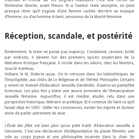
féminisme libertin, avant l’heure. Et si l’auteur reste anonyme, on peut
presque rêver qu’il s’agisse d’une femme cachée derrière un masque
d’homme, ou d’un homme éclairé, amoureux de la liberté féminine.
Réception, scandale, et postérité
Évidemment, le texte ne passe pas inaperçu. Condamné, censuré, brûlé
par endroits, il devient l’un des premiers succès souterrains de la
littérature érotique française. Il circule dans les salons, chez les libertins,
sous le manteau.
Voltaire le lit, Diderot aussi. On le retrouve dans les bibliothèques de
l’
Encyclopédie
, aux côtés de
La Religieuse
et de
Thérèse Philosophe
. Certains
y voient un manuel d’éducation sexuelle clandestin, d’autres un pamphlet
licencieux. Les plus fins y lisent une œuvre pionnière de l’émancipation
sexuelle féminine. Aujourd’hui, il est réédité, étudié, relu dans une
perspective historique, littéraire et politique. Et il continue de faire ce qu’il
faisait déjà en 1655 : titiller les consciences, exciter les esprits et donner
envie de parler autrement de sexe.
L’École des filles
est bien plus qu’un petit traité d’éducation sexuelle à
l’ancienne. C’est une déclaration d’indépendance du plaisir féminin, une
ode au corps joyeux et une philosophie incarnée dans la chair. En