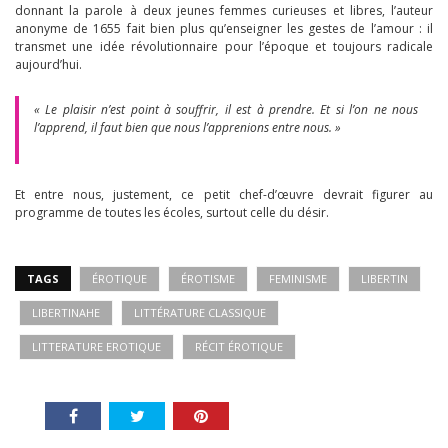
donnant la parole à deux jeunes femmes curieuses et libres, l’auteur
anonyme de 1655 fait bien plus qu’enseigner les gestes de l’amour : il
transmet une idée révolutionnaire pour l’époque et toujours radicale
aujourd’hui.
« Le plaisir n’est point à souffrir, il est à prendre. Et si l’on ne nous
l’apprend, il faut bien que nous l’apprenions entre nous. »
Et entre nous, justement, ce petit chef-d’œuvre devrait figurer au
programme de toutes les écoles, surtout celle du désir.
TAGS
ÉROTIQUE
ÉROTISME
FEMINISME
LIBERTIN
LIBERTINAHE
LITTÉRATURE CLASSIQUE
LITTERATURE EROTIQUE
RÉCIT ÉROTIQUE