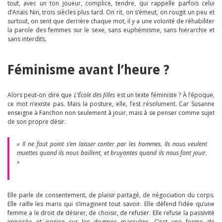
tout, avec un ton joueur, complice, tendre, qui rappelle parfois celui
d’Anaïs Nin, trois siècles plus tard. On rit, on s’émeut, on rougit un peu et
surtout, on sent que derrière chaque mot, il y a une volonté de réhabiliter
la parole des femmes sur le sexe, sans euphémisme, sans hiérarchie et
sans interdits.
Féminisme avant l’heure ?
Alors peut-on dire que
L’École des filles
est un texte féministe ? À l’époque,
ce mot n’existe pas. Mais la posture, elle, l’est résolument. Car Susanne
enseigne à Fanchon non seulement à jouir, mais à se penser comme sujet
de son propre désir.
« Il ne faut point s’en laisser conter par les hommes. Ils nous veulent
muettes quand ils nous baillent, et bruyantes quand ils nous font jouir.
»
Elle parle de consentement, de plaisir partagé, de négociation du corps.
Elle raille les maris qui s’imaginent tout savoir. Elle défend l’idée qu’une
femme a le droit de désirer, de choisir, de refuser. Elle refuse la passivité
imposée et ironise sur les dogmes masculins. C’est une forme de