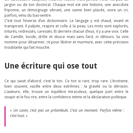
jargon ou de ton doctoral. Chaque mot est une histoire, une anecdote
friponne, un témoignage vibrant, une vanne bien placée, voire un cri,
parfois, venu du bas-ventre.
C’est tout l’inverse d’un dictionnaire. Le langage y est chaud, vivant et
transpirant. Il palpite, respire et colle à la peau. Les mots sont explorés,
triturés, redressés, caressés. Et derrière chacun d’eux, il y a une voix. Celle
de Camille, lucide, drôle et douce mais sans fard, ni détours. Sa voix
nomme pour désarmer, rit pour libérer et murmure, avec cette précision
troublante qui fait mouche.
Une écriture qui ose tout
Ce qui saisit d’abord, c’est le ton. Ce ton si rare, trop rare. L’érotisme,
bien souvent, vacille entre deux extrêmes : la gravité ou la dérision.
L’auteure, elle, trouve un équilibre miraculeux, quelque part entre le
soupir et le fou rire, entre la confidence intime et la déclaration politique.
« Un cunni, c’est pas un préambule. C’est un moment. Parfois même :
c’est tout. »