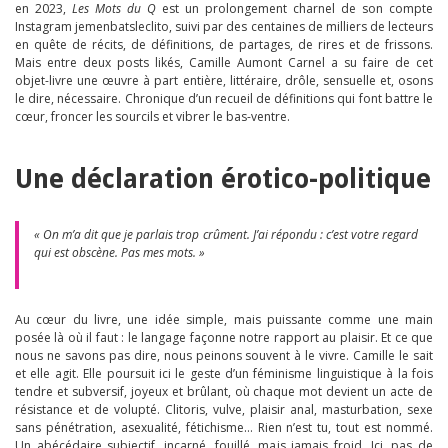
en 2023,
Les Mots du Q
est un prolongement charnel de son compte
Instagram jemenbatsleclito, suivi par des centaines de milliers de lecteurs
en quête de récits, de définitions, de partages, de rires et de frissons.
Mais entre deux posts likés, Camille Aumont Carnel a su faire de cet
objet-livre une œuvre à part entière, littéraire, drôle, sensuelle et, osons
le dire, nécessaire. Chronique d’un recueil de définitions qui font battre le
cœur, froncer les sourcils et vibrer le bas-ventre.
Une déclaration érotico-politique
« On m’a dit que je parlais trop crûment. J’ai répondu : c’est votre regard
qui est obscène. Pas mes mots. »
Au cœur du livre, une idée simple, mais puissante comme une main
posée là où il faut : le langage façonne notre rapport au plaisir. Et ce que
nous ne savons pas dire, nous peinons souvent à le vivre. Camille le sait
et elle agit. Elle poursuit ici le geste d’un féminisme linguistique à la fois
tendre et subversif, joyeux et brûlant, où chaque mot devient un acte de
résistance et de volupté. Clitoris, vulve, plaisir anal, masturbation, sexe
sans pénétration, asexualité, fétichisme… Rien n’est tu, tout est nommé.
Un abécédaire subjectif, incarné, fouillé, mais jamais froid. Ici, pas de