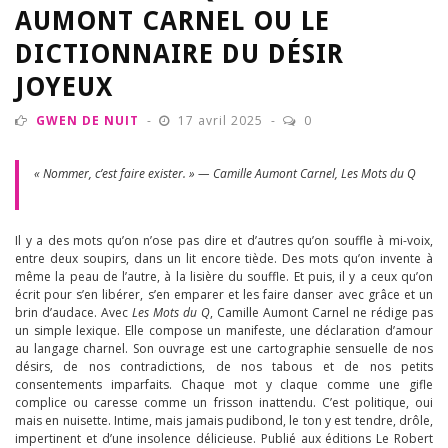
AUMONT CARNEL OU LE
DICTIONNAIRE DU DÉSIR
JOYEUX
GWEN DE NUIT
17 avril 2025
0
« Nommer, c’est faire exister. » — Camille Aumont Carnel, Les Mots du Q
Il y a des mots qu’on n’ose pas dire et d’autres qu’on souffle à mi-voix,
entre deux soupirs, dans un lit encore tiède. Des mots qu’on invente à
même la peau de l’autre, à la lisière du souffle. Et puis, il y a ceux qu’on
écrit pour s’en libérer, s’en emparer et les faire danser avec grâce et un
brin d’audace. Avec
Les Mots du Q
, Camille Aumont Carnel ne rédige pas
un simple lexique. Elle compose un manifeste, une déclaration d’amour
au langage charnel. Son ouvrage est une cartographie sensuelle de nos
désirs, de nos contradictions, de nos tabous et de nos petits
consentements imparfaits. Chaque mot y claque comme une gifle
complice ou caresse comme un frisson inattendu. C’est politique, oui
mais en nuisette. Intime, mais jamais pudibond, le ton y est tendre, drôle,
impertinent et d’une insolence délicieuse. Publié aux éditions Le Robert