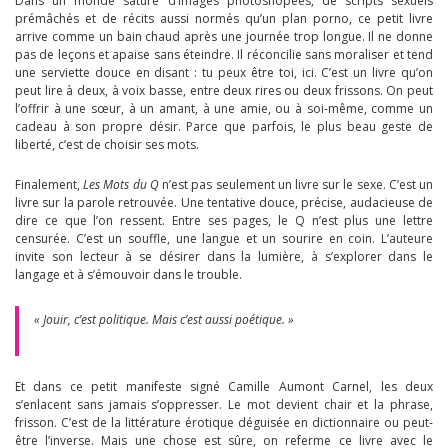
Dans un monde saturé d’images photoshopées, de scripts sexuels
prémâchés et de récits aussi normés qu’un plan porno, ce petit livre
arrive comme un bain chaud après une journée trop longue. Il ne donne
pas de leçons et apaise sans éteindre. Il réconcilie sans moraliser et tend
une serviette douce en disant : tu peux être toi, ici. C’est un livre qu’on
peut lire à deux, à voix basse, entre deux rires ou deux frissons. On peut
l’offrir à une sœur, à un amant, à une amie, ou à soi-même, comme un
cadeau à son propre désir. Parce que parfois, le plus beau geste de
liberté, c’est de choisir ses mots.
Finalement,
Les Mots du Q
n’est pas seulement un livre sur le sexe. C’est un
livre sur la parole retrouvée. Une tentative douce, précise, audacieuse de
dire ce que l’on ressent. Entre ses pages, le Q n’est plus une lettre
censurée. C’est un souffle, une langue et un sourire en coin. L’auteure
invite son lecteur à se désirer dans la lumière, à s’explorer dans le
langage et à s’émouvoir dans le trouble.
« Jouir, c’est politique. Mais c’est aussi poétique. »
Et dans ce petit manifeste signé Camille Aumont Carnel, les deux
s’enlacent sans jamais s’oppresser. Le mot devient chair et la phrase,
frisson. C’est de la littérature érotique déguisée en dictionnaire ou peut-
être l’inverse. Mais une chose est sûre, on referme ce livre avec le