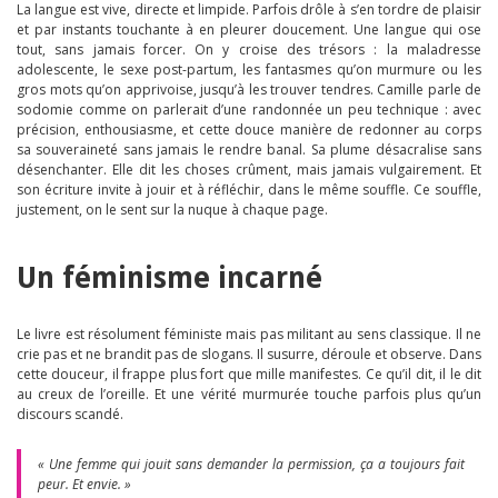
La langue est vive, directe et limpide. Parfois drôle à s’en tordre de plaisir
et par instants touchante à en pleurer doucement. Une langue qui ose
tout, sans jamais forcer. On y croise des trésors : la maladresse
adolescente, le sexe post-partum, les fantasmes qu’on murmure ou les
gros mots qu’on apprivoise, jusqu’à les trouver tendres. Camille parle de
sodomie comme on parlerait d’une randonnée un peu technique : avec
précision, enthousiasme, et cette douce manière de redonner au corps
sa souveraineté sans jamais le rendre banal. Sa plume désacralise sans
désenchanter. Elle dit les choses crûment, mais jamais vulgairement. Et
son écriture invite à jouir et à réfléchir, dans le même souffle. Ce souffle,
justement, on le sent sur la nuque à chaque page.
Un féminisme incarné
Le livre est résolument féministe mais pas militant au sens classique. Il ne
crie pas et ne brandit pas de slogans. Il susurre, déroule et observe. Dans
cette douceur, il frappe plus fort que mille manifestes. Ce qu’il dit, il le dit
au creux de l’oreille. Et une vérité murmurée touche parfois plus qu’un
discours scandé.
« Une femme qui jouit sans demander la permission, ça a toujours fait
peur. Et envie. »