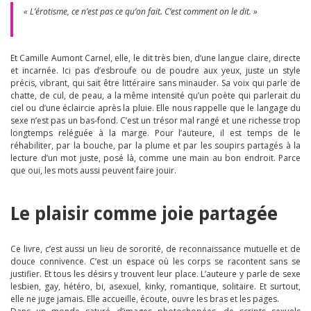
« L’érotisme, ce n’est pas ce qu’on fait. C’est comment on le dit. »
Et Camille Aumont Carnel, elle, le dit très bien, d’une langue claire, directe
et incarnée. Ici pas d’esbroufe ou de poudre aux yeux, juste un style
précis, vibrant, qui sait être littéraire sans minauder. Sa voix qui parle de
chatte, de cul, de peau, a la même intensité qu’un poète qui parlerait du
ciel ou d’une éclaircie après la pluie. Elle nous rappelle que le langage du
sexe n’est pas un bas-fond. C’est un trésor mal rangé et une richesse trop
longtemps reléguée à la marge. Pour l’auteure, il est temps de le
réhabiliter, par la bouche, par la plume et par les soupirs partagés à la
lecture d’un mot juste, posé là, comme une main au bon endroit. Parce
que oui, les mots aussi peuvent faire jouir.
Le plaisir comme joie partagée
Ce livre, c’est aussi un lieu de sororité, de reconnaissance mutuelle et de
douce connivence. C’est un espace où les corps se racontent sans se
justifier. Et tous les désirs y trouvent leur place. L’auteure y parle de sexe
lesbien, gay, hétéro, bi, asexuel, kinky, romantique, solitaire. Et surtout,
elle ne juge jamais. Elle accueille, écoute, ouvre les bras et les pages.