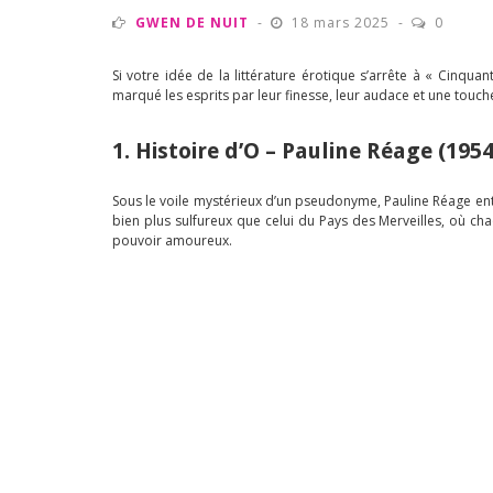
GWEN DE NUIT
18 mars 2025
0
Si votre idée de la littérature érotique s’arrête à « Cinqu
marqué les esprits par leur finesse, leur audace et une touch
1. Histoire d’O – Pauline Réage (1954
Sous le voile mystérieux d’un pseudonyme, Pauline Réage entr
bien plus sulfureux que celui du Pays des Merveilles, où ch
pouvoir amoureux.