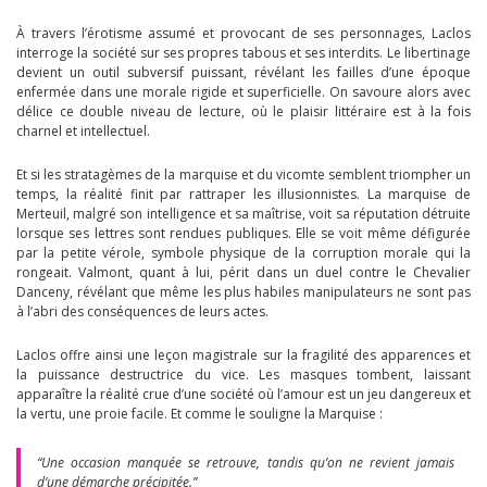
À travers l’érotisme assumé et provocant de ses personnages, Laclos
interroge la société sur ses propres tabous et ses interdits. Le libertinage
devient un outil subversif puissant, révélant les failles d’une époque
enfermée dans une morale rigide et superficielle. On savoure alors avec
délice ce double niveau de lecture, où le plaisir littéraire est à la fois
charnel et intellectuel.
Et si les stratagèmes de la marquise et du vicomte semblent triompher un
temps, la réalité finit par rattraper les illusionnistes. La marquise de
Merteuil, malgré son intelligence et sa maîtrise, voit sa réputation détruite
lorsque ses lettres sont rendues publiques. Elle se voit même défigurée
par la petite vérole, symbole physique de la corruption morale qui la
rongeait. Valmont, quant à lui, périt dans un duel contre le Chevalier
Danceny, révélant que même les plus habiles manipulateurs ne sont pas
à l’abri des conséquences de leurs actes.
Laclos offre ainsi une leçon magistrale sur la fragilité des apparences et
la puissance destructrice du vice. Les masques tombent, laissant
apparaître la réalité crue d’une société où l’amour est un jeu dangereux et
la vertu, une proie facile. Et comme le souligne la Marquise :
“Une occasion manquée se retrouve, tandis qu’on ne revient jamais
d’une démarche précipitée.”