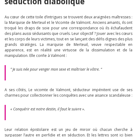
séduction diabolique
Au cœur de cette toile d’intrigues se trouvent deux araignées maîtresses :
la Marquise de Merteuil et le Vicomte de Valmont. Anciens amants, ils ont
troqué les draps de soie pour une correspondance où ils échafaudent
des plans aussi séduisants que cruels. Leur objectif ? Jouer avec les cœurs
et les corps de leurs victimes, tout en se lançant des défis dignes des plus
grands stratèges. La marquise de Merteuil, veuve respectable en
apparence, est en réalité une virtuose de la dissimulation et de la
manipulation. Elle confie à Valmont :
” Je suis née pour venger mon sexe et maîtriser le vôtre. “
A ses côtés, Le vicomte de Valmont, séducteur impénitent use de ses
charmes pour collectionner les conquêtes avec une aisance scandaleuse :
« Conquérir est notre destin, il faut le suivre ».
Leur relation épistolaire est un jeu de miroir où chacun cherche à
surpasser l’autre en perfidie et en séduction. Et les lettres sont ici bien