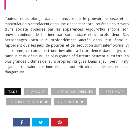
L’auteur nous plonge dans un univers où le pouvoir, le sexe et la
manipulation s’entrelacent dans une danse macabre, reflétant les travers
d’une société obsédée par les apparences. Aujourd’hui encore, son
œuvre continue de fasciner par son audace et sa profondeur. Ses
personnages, bien que profondément ancrés dans leur époque,
rappellent que les jeux de pouvoir et de séduction sont intemporels. Et
en somme, ce roman est une invitation à la prudence dans le jeu de
l’amour et du désir, où les plus grands séducteurs peuvent aussi être les
plus grandes victimes de leurs propres intrigues. Dans le jeu libertin, il n’y
a jamais de vainqueur innocent, et toute victoire est délicieusement…
dangereuse.
TAGS
CLASSIQUE
LIAISONS DANGEREUSES
LIBERTINAGE
LITTERATURE EROTIQUE
LIVRE ÉROTIQUE