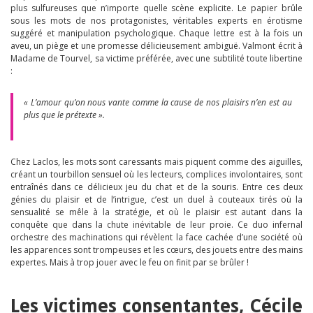
plus sulfureuses que n’importe quelle scène explicite. Le papier brûle
sous les mots de nos protagonistes, véritables experts en érotisme
suggéré et manipulation psychologique. Chaque lettre est à la fois un
aveu, un piège et une promesse délicieusement ambiguë. Valmont écrit à
Madame de Tourvel, sa victime préférée, avec une subtilité toute libertine
:
« L’amour qu’on nous vante comme la cause de nos plaisirs n’en est au
plus que le prétexte ».
Chez Laclos, les mots sont caressants mais piquent comme des aiguilles,
créant un tourbillon sensuel où les lecteurs, complices involontaires, sont
entraînés dans ce délicieux jeu du chat et de la souris. Entre ces deux
génies du plaisir et de l’intrigue, c’est un duel à couteaux tirés où la
sensualité se mêle à la stratégie, et où le plaisir est autant dans la
conquête que dans la chute inévitable de leur proie. Ce duo infernal
orchestre des machinations qui révèlent la face cachée d’une société où
les apparences sont trompeuses et les cœurs, des jouets entre des mains
expertes. Mais à trop jouer avec le feu on finit par se brûler !
Les victimes consentantes, Cécile