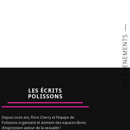
LES ÉVENEMENTS
LES ÉCRITS
POLISSONS
Depuis onze ans, Flore Cherry et l’équipe de
Polissons organisent et animent des espaces libres
d’expression autour de la sexualité !