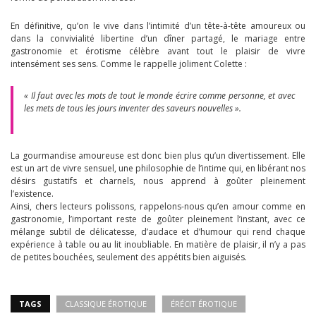
En définitive, qu’on le vive dans l’intimité d’un tête-à-tête amoureux ou
dans la convivialité libertine d’un dîner partagé, le mariage entre
gastronomie et érotisme célèbre avant tout le plaisir de vivre
intensément ses sens. Comme le rappelle joliment Colette :
« Il faut avec les mots de tout le monde écrire comme personne, et avec
les mets de tous les jours inventer des saveurs nouvelles ».
La gourmandise amoureuse est donc bien plus qu’un divertissement. Elle
est un art de vivre sensuel, une philosophie de l’intime qui, en libérant nos
désirs gustatifs et charnels, nous apprend à goûter pleinement
l’existence.
Ainsi, chers lecteurs polissons, rappelons-nous qu’en amour comme en
gastronomie, l’important reste de goûter pleinement l’instant, avec ce
mélange subtil de délicatesse, d’audace et d’humour qui rend chaque
expérience à table ou au lit inoubliable. En matière de plaisir, il n’y a pas
de petites bouchées, seulement des appétits bien aiguisés.
TAGS
CLASSIQUE ÉROTIQUE
ÉRÉCIT ÉROTIQUE