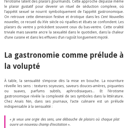
l’érotisme latent des plaisirs gourmands. Cette approche dépasse même
le plaisir gustatif pour devenir un rituel de séduction complexe, où
l’appétit sexuel se nourrit symboliquement de l’appétit gastronomique.
On retrouve cette dimension festive et érotique dans les
Cent Nouvelles
nouvelles
, ce recueil du XVe siècle où ripailles et ébats se confondent. Les
plaisirs du ventre y précèdent souvent ceux du bas-ventre. Cette oralité
triviale mais savante ancre la sexualité dans le quotidien, dans la chaleur
d’une cuisine et dans les effluves d’un ragoût longuement mijoté.
La gastronomie comme prélude à
la volupté
À table, la sensualité s’impose dès la mise en bouche. La nourriture
réveille les sens : textures soyeuses, saveurs douces-amères, piquantes
ou suaves, parfums subtils, aphrodisiaques… Et l’érotisme
gastronomique révèle la complexité de ses symboles dans la littérature.
Chez Anaïs Nin, dans ses journaux, l’acte culinaire est un prélude
indispensable à la sensualité :
« Je veux une orgie des sens, une débauche de plaisirs où chaque plat
ouvre un nouveau champ d’excitation ».