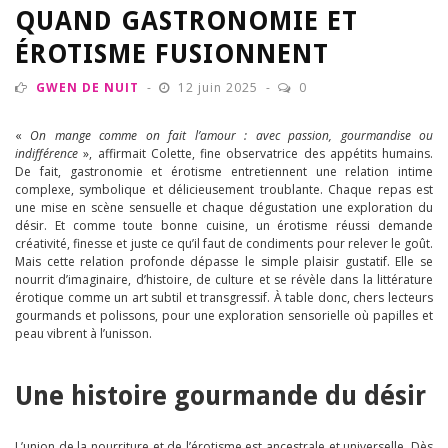
QUAND GASTRONOMIE ET
ÉROTISME FUSIONNENT
GWEN DE NUIT
12 juin 2025
0
«
On mange comme on fait l’amour : avec passion, gourmandise ou
indifférence
», affirmait Colette, fine observatrice des appétits humains.
De fait, gastronomie et érotisme entretiennent une relation intime
complexe, symbolique et délicieusement troublante. Chaque repas est
une mise en scène sensuelle et chaque dégustation une exploration du
désir. Et comme toute bonne cuisine, un érotisme réussi demande
créativité, finesse et juste ce qu’il faut de condiments pour relever le goût.
Mais cette relation profonde dépasse le simple plaisir gustatif. Elle se
nourrit d’imaginaire, d’histoire, de culture et se révèle dans la littérature
érotique comme un art subtil et transgressif. À table donc, chers lecteurs
gourmands et polissons, pour une exploration sensorielle où papilles et
peau vibrent à l’unisson.
Une histoire gourmande du désir
L’union de la nourriture et de l’érotisme est ancestrale et universelle. Dès