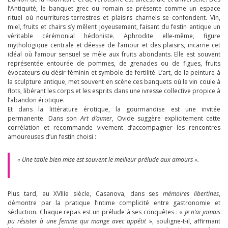
l’Antiquité, le banquet grec ou romain se présente comme un espace
rituel où nourritures terrestres et plaisirs charnels se confondent. Vin,
miel, fruits et chairs s’y mêlent joyeusement, faisant du festin antique un
véritable cérémonial hédoniste. Aphrodite elle-même, figure
mythologique centrale et déesse de l’amour et des plaisirs, incarne cet
idéal où l’amour sensuel se mêle aux fruits abondants. Elle est souvent
représentée entourée de pommes, de grenades ou de figues, fruits
évocateurs du désir féminin et symbole de fertilité. L’art, de la peinture à
la sculpture antique, met souvent en scène ces banquets où le vin coule à
flots, libérant les corps et les esprits dans une ivresse collective propice à
l’abandon érotique.
Et dans la littérature érotique, la gourmandise est une invitée
permanente. Dans son
Art d’aimer
, Ovide suggère explicitement cette
corrélation et recommande vivement d’accompagner les rencontres
amoureuses d’un festin choisi :
« Une table bien mise est souvent le meilleur prélude aux amours ».
Plus tard, au XVIIIe siècle, Casanova, dans ses
mémoires libertines
,
démontre par la pratique l’intime complicité entre gastronomie et
séduction. Chaque repas est un prélude à ses conquêtes : «
Je n’ai jamais
pu résister à une femme qui mange avec appétit
», souligne-t-il, affirmant