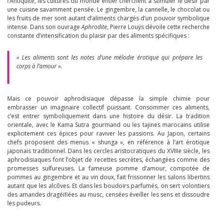
l’Antiquité, les cultures du monde entier cherchent à stimuler le désir par
une cuisine savamment pensée. Le gingembre, la cannelle, le chocolat ou
les fruits de mer sont autant d’aliments chargés d’un pouvoir symbolique
intense. Dans son ouvrage
Aphrodite
, Pierre Louÿs dévoile cette recherche
constante d’intensification du plaisir par des aliments spécifiques :
« Les aliments sont les notes d’une mélodie érotique qui prépare les
corps à l’amour ».
Mais ce pouvoir aphrodisiaque dépasse la simple chimie pour
embrasser un imaginaire collectif puissant. Consommer ces aliments,
c’est entrer symboliquement dans une histoire du désir. La tradition
orientale, avec le Kama Sutra gourmand ou les tajines marocains utilise
explicitement ces épices pour raviver les passions. Au Japon, certains
chefs proposent des menus « shunga », en référence à l’art érotique
japonais traditionnel. Dans les cercles aristocratiques du XVIIIe siècle, les
aphrodisiaques font l’objet de recettes secrètes, échangées comme des
promesses sulfureuses. La fameuse pomme d’amour, compotée de
pommes au gingembre et au vin doux, fait frissonner les salons libertins
autant que les alcôves. Et dans les boudoirs parfumés, on sert volontiers
des amandes dragéifiées au musc, censées éveiller les sens et dissoudre
les pudeurs.