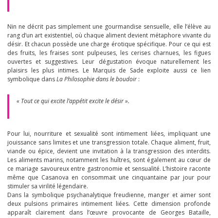
Nin ne décrit pas simplement une gourmandise sensuelle, elle l’élève au
rang d’un art existentiel, où chaque aliment devient métaphore vivante du
désir. Et chacun possède une charge érotique spécifique. Pour ce qui est
des fruits, les fraises sont pulpeuses, les cerises charnues, les figues
ouvertes et suggestives. Leur dégustation évoque naturellement les
plaisirs les plus intimes. Le Marquis de Sade exploite aussi ce lien
symbolique dans
La Philosophie dans le boudoir
:
« Tout ce qui excite l’appétit excite le désir ».
Pour lui, nourriture et sexualité sont intimement liées, impliquant une
jouissance sans limites et une transgression totale. Chaque aliment, fruit,
viande ou épice, devient une invitation à la transgression des interdits.
Les aliments marins, notamment les huîtres, sont également au cœur de
ce mariage savoureux entre gastronomie et sensualité. L’histoire raconte
même que Casanova en consommait une cinquantaine par jour pour
stimuler sa virilité légendaire.
Dans la symbolique psychanalytique freudienne, manger et aimer sont
deux pulsions primaires intimement liées. Cette dimension profonde
apparaît clairement dans l’œuvre provocante de Georges Bataille,