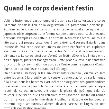
Quand le corps devient festin
L’ultime fusion entre gastronomie et érotisme se réalise lorsque le corps
lui-même se fait le lieu de la dégustation. La gastronomie devient jeu
érotique et le corps se transforme en table sensuelle. Le nyotaimori
japonais, où le corps nu d’une femme sert de plateau pour sushis, est une
pratique exemplaire de cette fusion totale. Mais c’est encore une fois la
littérature qui pousse cette idée à son extrême. Georges Bataille, dans
Histoire de l’œil
, repousse les limites de cette expérience en explorant
avec une poésie troublante le lien entre l’érotisme et la transgression
alimentaire. Le corps ainsi transformé en festin dévoile les limites entre
désir, appétit, plaisir et transgression. Cette pratique révèle un fantasme
profond : la consommation du corps de l’autre comme symbole d’union
ultime, un acte qui fascine autant qu’il dérange.
On pourrait aussi évoquer les jeux d’aliments sur la peau, du miel coulant
entre les seins à la chantilly sur le ventre, du chocolat fondu sur la nuque
à la liqueur sur les hanches. L’art délicat de déguster ces gourmandises
directement sur la peau de l’autre invite à explorer lentement chaque
recoin du corps, en savourant autant le plaisir du goût que celui du
toucher. Une scène que l’on retrouve chez Esparbec, maître du roman
porno français, où la femme devient buffet, le lit, table de banquet, et
l’homme, ogre amoureux. L’aliment devient caresse et l’ingestion, une
forme de pénétration inversée.