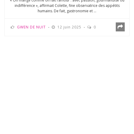
« On mange comme on fait l’amour : avec passion, gourmandise ou
indifférence », affirmait Colette, fine observatrice des appétits
humains. De fait, gastronomie et ...
GWEN DE NUIT
12 juin 2025
0