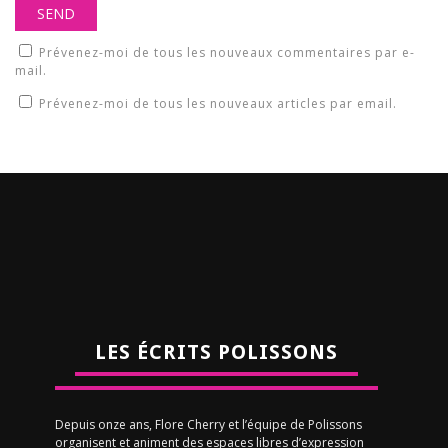
Prévenez-moi de tous les nouveaux commentaires par e-
mail.
Prévenez-moi de tous les nouveaux articles par email.
LES ÉCRITS POLISSONS
Depuis onze ans, Flore Cherry et l’équipe de Polissons
organisent et animent des espaces libres d’expression