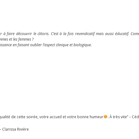
 à faire découvrir le clitoris. C’est à la fois revendicatif mais aussi éducatif. C
mmes et les femmes ?
ssance en faisant oublier l’aspect clinique et biologique.
qualité de cette soirée, votre accueil et votre bonne humeur
. À très vite
” – Céd
 – Clarissa Rivière