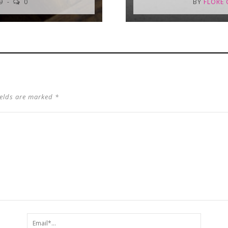
19
0
BY
FLORE 
ields are marked *