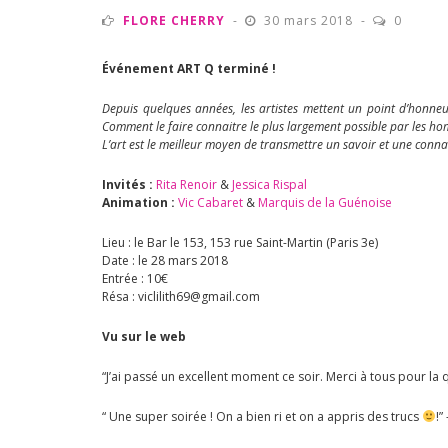
FLORE CHERRY
30 mars 2018
0
Événement ART Q terminé !
Depuis quelques années, les artistes mettent un point d’honneur
Comment le faire connaitre le plus largement possible par les ho
L’art est le meilleur moyen de transmettre un savoir et une connai
Invités :
Rita Renoir
&
Jessica Rispal
Animation :
Vic Cabaret
&
Marquis de la Guénoise
Lieu : le Bar le 153, 153 rue Saint-Martin (Paris 3e)
Date : le 28 mars 2018
Entrée : 10€
Résa : viclilith69@gmail.com
Vu sur le web
“J’ai passé un excellent moment ce soir. Merci à tous pour la 
“
Une super soirée ! On a bien ri et on a appris des trucs
!
”