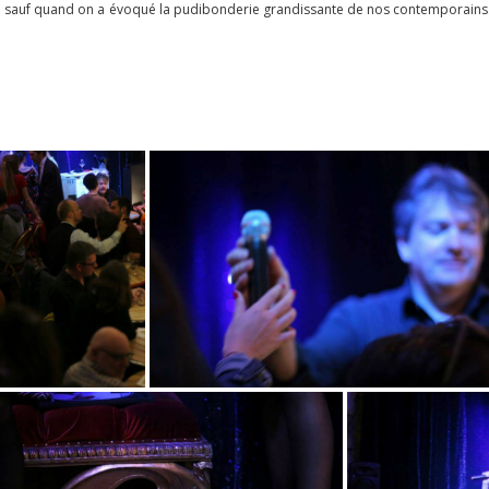
 ri sauf quand on a évoqué la pudibonderie grandissante de nos contemporains. E