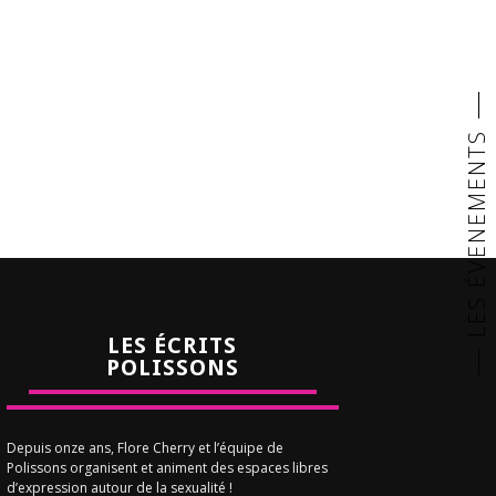
LES ÉVENEMENTS
LES ÉCRITS
POLISSONS
Depuis onze ans, Flore Cherry et l’équipe de
Polissons organisent et animent des espaces libres
d’expression autour de la sexualité !