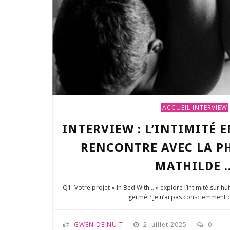
ACCUEIL
INTERVIEW
INTERVIEW : L’INTIMITÉ 
RENCONTRE AVEC LA 
MATHILDE ..
Q1. Votre projet « In Bed With… » explore l’intimité sur hu
germé ? Je n’ai pas consciemment ch
GWEN DE NUIT
2 juillet 2025
0