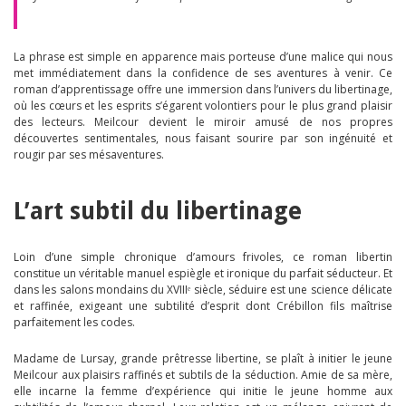
La phrase est simple en apparence mais porteuse d’une malice qui nous
met immédiatement dans la confidence de ses aventures à venir. Ce
roman d’apprentissage offre une immersion dans l’univers du libertinage,
où les cœurs et les esprits s’égarent volontiers pour le plus grand plaisir
des lecteurs. Meilcour devient le miroir amusé de nos propres
découvertes sentimentales, nous faisant sourire par son ingénuité et
rougir par ses mésaventures.
L’art subtil du libertinage
Loin d’une simple chronique d’amours frivoles, ce roman libertin
constitue un véritable manuel espiègle et ironique du parfait séducteur. Et
dans les salons mondains du XVIIIᵉ siècle, séduire est une science délicate
et raffinée, exigeant une subtilité d’esprit dont Crébillon fils maîtrise
parfaitement les codes.
Madame de Lursay, grande prêtresse libertine, se plaît à initier le jeune
Meilcour aux plaisirs raffinés et subtils de la séduction. Amie de sa mère,
elle incarne la femme d’expérience qui initie le jeune homme aux