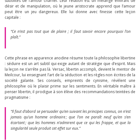
subtilités de l’amour charnel. Leur relation est un mélange enivrant de
désir et de manipulation, où le jeune aristocrate apprend que l’amour
peut être un jeu dangereux. Elle lui donne avec finesse cette leçon
capitale :
“Ce n’est pas tout que de plaire ; il faut savoir encore pourquoi l’on
plaît.”
Cette phrase en apparence anodine résume toute la philosophie libertine
: séduire est un art subtil qui exige autant de stratégie que d’esprit. Mais
la leçon ne s’arrête pas là. Versac, libertin accompli, devient le mentor de
Meilcour, lui enseignant l’art de la séduction et les règles non écrites de la
société galante. Ses conseils, empreints de cynisme, révèlent une
philosophie où le plaisir prime sur les sentiments. En véritable maître à
penser libertin, il prodigue à son élève des recommandations teintées de
pragmatisme :
“Il faut d’abord se persuader qu’en suivant les principes connus, on n’est
jamais qu’un homme ordinaire ; que l’on ne paraît neuf qu’en s’en
écartant ; que les hommes n’admirent que ce qui les frappe, et que la
singularité seule produit cet effet sur eux.”