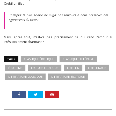
Crébillon fils :
“L’esprit le plus éclairé ne suffit pas toujours à nous préserver des
égarements du cœur.”
Mais, après tout, n’est-ce pas précisément ce qui rend l’amour si
irrésistiblement charmant ?
TAGS
CLASSIQUE ÉROTIQUE
CLASSIQUE LITTÉRAIRE
ÉROTISME
LECTURE ÉROTIQUE
LIBERTIN
LIBERTINAGE
LITTÉRATURE CLASSIQUE
LITTERATURE EROTIQUE