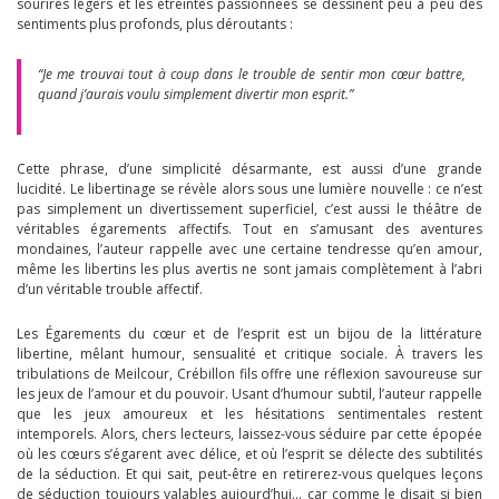
sourires légers et les étreintes passionnées se dessinent peu à peu des
sentiments plus profonds, plus déroutants :
“Je me trouvai tout à coup dans le trouble de sentir mon cœur battre,
quand j’aurais voulu simplement divertir mon esprit.”
Cette phrase, d’une simplicité désarmante, est aussi d’une grande
lucidité. Le libertinage se révèle alors sous une lumière nouvelle : ce n’est
pas simplement un divertissement superficiel, c’est aussi le théâtre de
véritables égarements affectifs. Tout en s’amusant des aventures
mondaines, l’auteur rappelle avec une certaine tendresse qu’en amour,
même les libertins les plus avertis ne sont jamais complètement à l’abri
d’un véritable trouble affectif.
Les Égarements du cœur et de l’esprit est un bijou de la littérature
libertine, mêlant humour, sensualité et critique sociale. À travers les
tribulations de Meilcour, Crébillon fils offre une réflexion savoureuse sur
les jeux de l’amour et du pouvoir. Usant d’humour subtil, l’auteur rappelle
que les jeux amoureux et les hésitations sentimentales restent
intemporels. Alors, chers lecteurs, laissez-vous séduire par cette épopée
où les cœurs s’égarent avec délice, et où l’esprit se délecte des subtilités
de la séduction. Et qui sait, peut-être en retirerez-vous quelques leçons
de séduction toujours valables aujourd’hui… car comme le disait si bien