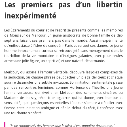
Les premiers pas d’un libertin
inexpérimenté
Les Égarements du cœur et de l’esprit se présente comme les mémoires
de Monsieur de Meilcour, un jeune aristocrate de bonne famille de dix-
sept ans faisant ses premiers pas dans le monde. Aussi inexpérimenté
qu’enthousiaste à l’idée de conquérir Paris et surtout ses dames, ce jeune
homme innocent mais curieux se retrouve jeté sans ménagement dans le
tourbillon de la vie mondaine et d’intrigues galantes, avec pour seules
armes une jolie figure, un esprit vif, et une naïveté désarmante.
Meilcour, qui aspire à l’amour véritable, découvre les joies complexes de
la séduction, où chaque phrase peut cacher un piège délicieux et chaque
sourire dissimuler une subtile invitation. Son initiation sentimentale passe
par des rencontres féminines, comme Hortense de Théville, une Jeune
femme vertueuse qui éveille en Meilcour des sentiments sincères ou
Madame de Lursay, séductrice aguerrie qui lui donne, avec humour et
sensualité, quelques leçons essentielles. L’auteur s’amuse à détailler avec
finesse cette initiation ambiguë et dès le début du récit, il confesse avec
une touchante sincérité :
“Je ne connaissais des femmes que le désir d’en connaître davantage. “