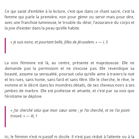
Ce qui saisit d’emblée à la lecture, c’est que dans ce chant sacré, c’est la
femme qui parle la première, non pour gémir ou servir mais pour dire,
avec une franchise lumineuse, le trouble du désir, l’assurance du corps et
la joie d’exister dans la peau qu’elle habite.
« Je suis noire, et pourtant belle, filles de Jérusalem. » — I, 5
La voix féminine est là, au centre, présente et majestueuse. Elle ne
demande pas la permission et ne s’excuse pas. Elle revendique sa
beauté, assume sa sensualité, poursuit celui qu’elle aime à travers la nuit
et les rues, sans honte, sans fard et sans filtre. Elle le cherche, le rêve, le
nomme et le décrit dans les moindres détails, de ses cheveux noirs à ses
jambes de marbre. Elle est poétesse et amante, et c’est par sa voix que
l’érotisme se déploie.
« J’ai cherché celui que mon cœur aime ; je l’ai cherché, et ne l’ai point
trouvé. » — III, 1
Ici, le féminin n’est ni passif ni docile. Il n’est pas réduit à l’attente ou à la