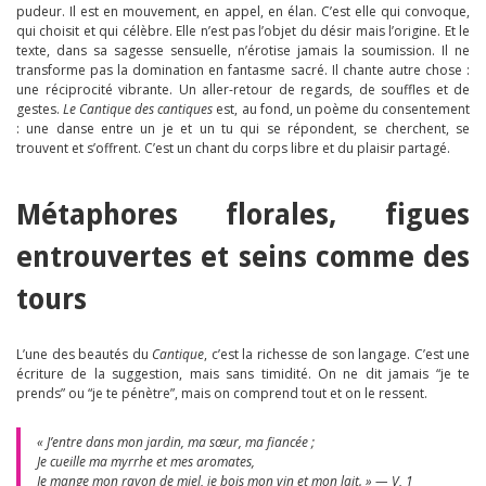
pudeur. Il est en mouvement, en appel, en élan. C’est elle qui convoque,
qui choisit et qui célèbre. Elle n’est pas l’objet du désir mais l’origine. Et le
texte, dans sa sagesse sensuelle, n’érotise jamais la soumission. Il ne
transforme pas la domination en fantasme sacré. Il chante autre chose :
une réciprocité vibrante. Un aller-retour de regards, de souffles et de
gestes.
Le Cantique des cantiques
est, au fond, un poème du consentement
: une danse entre un je et un tu qui se répondent, se cherchent, se
trouvent et s’offrent. C’est un chant du corps libre et du plaisir partagé.
Métaphores florales, figues
entrouvertes et seins comme des
tours
L’une des beautés du
Cantique
, c’est la richesse de son langage. C’est une
écriture de la suggestion, mais sans timidité. On ne dit jamais “je te
prends” ou “je te pénètre”, mais on comprend tout et on le ressent.
« J’entre dans mon jardin, ma sœur, ma fiancée ;
Je cueille ma myrrhe et mes aromates,
Je mange mon rayon de miel, je bois mon vin et mon lait. » — V, 1