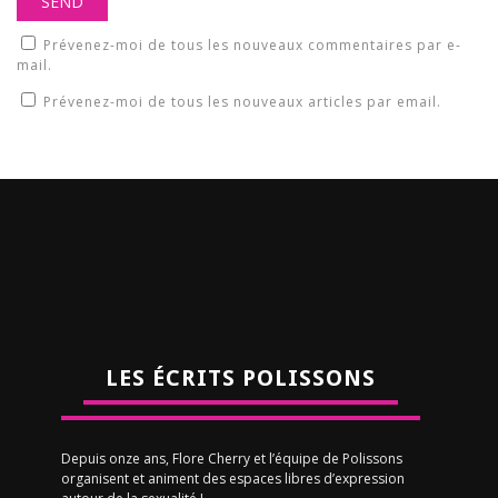
Prévenez-moi de tous les nouveaux commentaires par e-
mail.
Prévenez-moi de tous les nouveaux articles par email.
LES ÉCRITS POLISSONS
Depuis onze ans, Flore Cherry et l’équipe de Polissons
organisent et animent des espaces libres d’expression