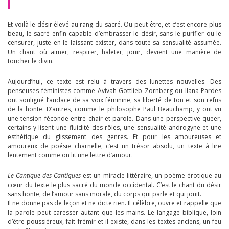
Et voilà le désir élevé au rang du sacré. Ou peut-être, et c’est encore plus
beau, le sacré enfin capable d’embrasser le désir, sans le purifier ou le
censurer, juste en le laissant exister, dans toute sa sensualité assumée.
Un chant où aimer, respirer, haleter, jouir, devient une manière de
toucher le divin.
Aujourd’hui, ce texte est relu à travers des lunettes nouvelles. Des
penseuses féministes comme Avivah Gottlieb Zornberg ou Ilana Pardes
ont souligné l’audace de sa voix féminine, sa liberté de ton et son refus
de la honte. D’autres, comme le philosophe Paul Beauchamp, y ont vu
une tension féconde entre chair et parole. Dans une perspective queer,
certains y lisent une fluidité des rôles, une sensualité androgyne et une
esthétique du glissement des genres. Et pour les amoureuses et
amoureux de poésie charnelle, c’est un trésor absolu, un texte à lire
lentement comme on lit une lettre d’amour.
Le Cantique des Cantiques
est un miracle littéraire, un poème érotique au
cœur du texte le plus sacré du monde occidental. C’est le chant du désir
sans honte, de l’amour sans morale, du corps qui parle et qui jouit.
Il ne donne pas de leçon et ne dicte rien. Il célèbre, ouvre et rappelle que
la parole peut caresser autant que les mains. Le langage biblique, loin
d’être poussiéreux, fait frémir et il existe, dans les textes anciens, un feu