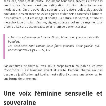
sensuelle, déliée, et de l’autre, son amant, tout aussi ardent. Ce n’est pas
une histoire d’amour, c’est une célébration du désir, dans toutes ses
modulations. On y trouve des souvenirs de baisers volés, des appels
nocturnes, des errances sous les figuiers et des seins caressés à l’ombre
des palmiers. Tout est image et souffle. La nature est partout, offerte et
métaphorique : fruits mûrs, lys, vignes, sources, colline de myrrhe, tour
d’ivoire… Le corps est un paysage et la langue devient caresse.
« Ton cou est comme la tour de David, bâtie pour y suspendre mille
boucliers.
Tes deux seins sont comme deux faons jumeaux d’une gazelle, qui
paissent parmi les lys. » — IV, 4-5
Pas de fautes, de chute ou d’exil ici. Le corps n’est ni coupable ni couvert
d’opprobre. Il est luxuriant, vivant et exalté. L’amour charnel n’a pas
besoin de justification spirituelle. Il est célébré comme une évidence, tel
une forme de prière nue.
Une voix féminine sensuelle et
souveraine