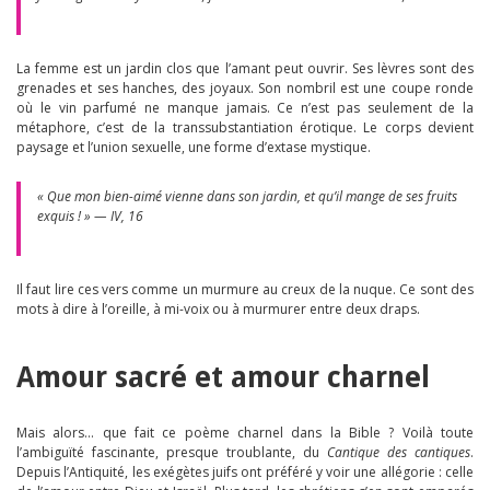
La femme est un jardin clos que l’amant peut ouvrir. Ses lèvres sont des
grenades et ses hanches, des joyaux. Son nombril est une coupe ronde
où le vin parfumé ne manque jamais. Ce n’est pas seulement de la
métaphore, c’est de la transsubstantiation érotique. Le corps devient
paysage et l’union sexuelle, une forme d’extase mystique.
« Que mon bien-aimé vienne dans son jardin, et qu’il mange de ses fruits
exquis ! » — IV, 16
Il faut lire ces vers comme un murmure au creux de la nuque. Ce sont des
mots à dire à l’oreille, à mi-voix ou à murmurer entre deux draps.
Amour sacré et amour charnel
Mais alors… que fait ce poème charnel dans la Bible ? Voilà toute
l’ambiguïté fascinante, presque troublante, du
Cantique des cantiques
.
Depuis l’Antiquité, les exégètes juifs ont préféré y voir une allégorie : celle