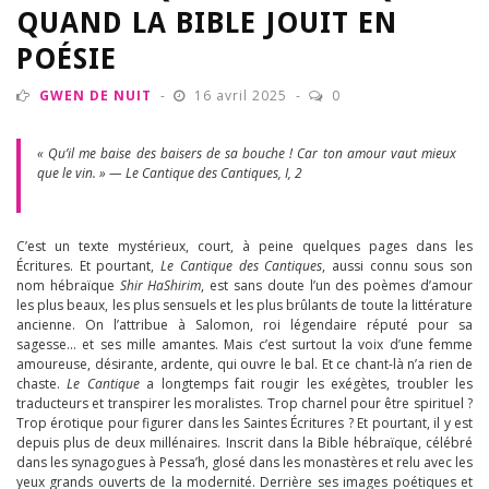
QUAND LA BIBLE JOUIT EN
POÉSIE
GWEN DE NUIT
16 avril 2025
0
« Qu’il me baise des baisers de sa bouche ! Car ton amour vaut mieux
que le vin. » — Le Cantique des Cantiques, I, 2
C’est un texte mystérieux, court, à peine quelques pages dans les
Écritures. Et pourtant,
Le Cantique des Cantiques
, aussi connu sous son
nom hébraïque
Shir HaShirim
, est sans doute l’un des poèmes d’amour
les plus beaux, les plus sensuels et les plus brûlants de toute la littérature
ancienne. On l’attribue à Salomon, roi légendaire réputé pour sa
sagesse… et ses mille amantes. Mais c’est surtout la voix d’une femme
amoureuse, désirante, ardente, qui ouvre le bal. Et ce chant-là n’a rien de
chaste.
Le Cantique
a longtemps fait rougir les exégètes, troubler les
traducteurs et transpirer les moralistes. Trop charnel pour être spirituel ?
Trop érotique pour figurer dans les Saintes Écritures ? Et pourtant, il y est
depuis plus de deux millénaires. Inscrit dans la Bible hébraïque, célébré
dans les synagogues à Pessa’h, glosé dans les monastères et relu avec les
yeux grands ouverts de la modernité. Derrière ses images poétiques et