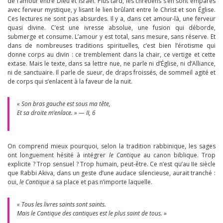
de l’amour entre Dieu et Israël. Plus tard, les chrétiens s’en sont emparés
avec ferveur mystique, y lisant le lien brûlant entre le Christ et son Église.
Ces lectures ne sont pas absurdes. Il y a, dans cet amour-là, une ferveur
quasi divine. C’est une ivresse absolue, une fusion qui déborde,
submerge et consume. L’amour y est total, sans mesure, sans réserve. Et
dans de nombreuses traditions spirituelles, c’est bien l’érotisme qui
donne corps au divin : ce tremblement dans la chair, ce vertige et cette
extase. Mais le texte, dans sa lettre nue, ne parle ni d’Église, ni d’Alliance,
ni de sanctuaire. Il parle de sueur, de draps froissés, de sommeil agité et
de corps qui s’enlacent à la faveur de la nuit.
« Son bras gauche est sous ma tête,
Et sa droite m’enlace. » — II, 6
On comprend mieux pourquoi, selon la tradition rabbinique, les sages
ont longuement hésité à intégrer
le Cantique
au canon biblique. Trop
explicite ? Trop sensuel ? Trop humain, peut-être. Ce n’est qu’au IIe siècle
que Rabbi Akiva, dans un geste d’une audace silencieuse, aurait tranché :
oui,
le Cantique
a sa place et pas n’importe laquelle.
« Tous les livres saints sont saints.
Mais le Cantique des cantiques est le plus saint de tous. »