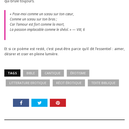
qui brûle toujours.
« Pose-moi comme un sceau sur ton cœur,
Comme un sceau sur ton bras ;
Car l’amour est fort comme la mort,
La passion implacable comme le shéol. » — VIII, 6
Et si ce poème est resté, c’est peut-être parce qu’il dit l’essentiel : aimer,
désirer et oser en pleine lumière.
TAGS
BIBLE
CANTIQUE
ÉROTISME
LITTERATURE EROTIQUE
RÉCIT ÉROTIQUE
TEXTE BIBLIQUE