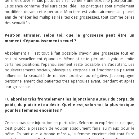
de « retrouver » mais plutôt de « réinventer » une sexualité post-partum.
La science confirme d’ailleurs cette idée : les pratiques sont simplement
modifiées durant cette période. Mon titre est volontairement au pluriel
afin de refléter les multiples réalités des grossesses, tout comme celles
des sexualités.
Peut-on affirmer, selon toi, que la grossesse peut être un
moment d’épanouissement sexuel ?
Absolument ! Il est tout à fait possible d’avoir une grossesse tout en
restant sexuellement épanouie. Même si cette période atypique limite
certaines positions, l’épanouissement reste possible en s’adaptant. Les
bouleversements sociaux, physiques, corporels et émotionnels peuvent
influencer la sexualité de manière positive ou négative. J’accompagne
personnellement des patientes très épanouies avant, pendant et après
leur grossesse.
Tu abordes très frontalement les injonctions autour du corps, du
poids, du plaisir et du désir. Quelle est, selon toi, la plus toxique
pour les femmes enceintes ?
Ce n’est pas une injonction en particulier. Selon mon expérience clinique,
c’est plutôt la pression de vouloir absolument faire au mieux pour le
bébé. En tant que « bonne mère », la femme enceinte doit tout faire