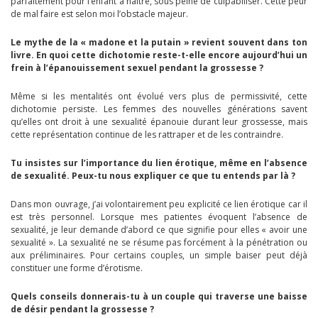
parfaitement pour l’enfant à naître, sous peine de culpabiliser. Cette peur
de mal faire est selon moi l’obstacle majeur.
Le mythe de la « madone et la putain » revient souvent dans ton
livre. En quoi cette dichotomie reste-t-elle encore aujourd’hui un
frein à l’épanouissement sexuel pendant la grossesse ?
Même si les mentalités ont évolué vers plus de permissivité, cette
dichotomie persiste. Les femmes des nouvelles générations savent
qu’elles ont droit à une sexualité épanouie durant leur grossesse, mais
cette représentation continue de les rattraper et de les contraindre.
Tu insistes sur l’importance du lien érotique, même en l’absence
de sexualité. Peux-tu nous expliquer ce que tu entends par là ?
Dans mon ouvrage, j’ai volontairement peu explicité ce lien érotique car il
est très personnel. Lorsque mes patientes évoquent l’absence de
sexualité, je leur demande d’abord ce que signifie pour elles « avoir une
sexualité ». La sexualité ne se résume pas forcément à la pénétration ou
aux préliminaires. Pour certains couples, un simple baiser peut déjà
constituer une forme d’érotisme.
Quels conseils donnerais-tu à un couple qui traverse une baisse
de désir pendant la grossesse ?