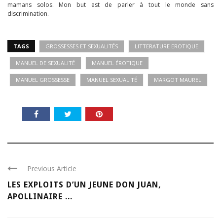
mamans solos. Mon but est de parler à tout le monde sans
discrimination.
TAGS
GROSSESSES ET SEXUALITÉS
LITTERATURE EROTIQUE
MANUEL DE SEXUALITÉ
MANUEL ÉROTIQUE
MANUEL GROSSESSE
MANUEL SEXUALITÉ
MARGOT MAUREL
Previous Article
LES EXPLOITS D’UN JEUNE DON JUAN,
APOLLINAIRE ...