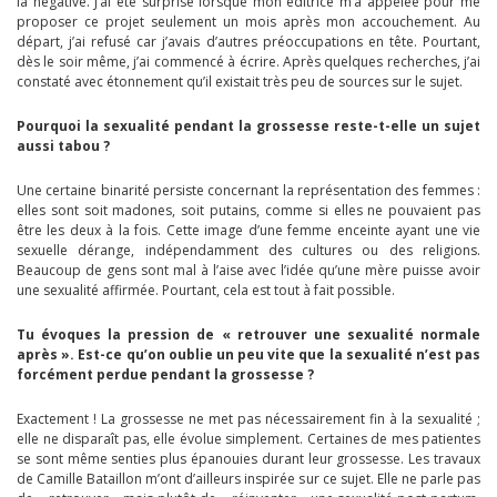
la négative. J’ai été surprise lorsque mon éditrice m’a appelée pour me
proposer ce projet seulement un mois après mon accouchement. Au
départ, j’ai refusé car j’avais d’autres préoccupations en tête. Pourtant,
dès le soir même, j’ai commencé à écrire. Après quelques recherches, j’ai
constaté avec étonnement qu’il existait très peu de sources sur le sujet.
Pourquoi la sexualité pendant la grossesse reste-t-elle un sujet
aussi tabou ?
Une certaine binarité persiste concernant la représentation des femmes :
elles sont soit madones, soit putains, comme si elles ne pouvaient pas
être les deux à la fois. Cette image d’une femme enceinte ayant une vie
sexuelle dérange, indépendamment des cultures ou des religions.
Beaucoup de gens sont mal à l’aise avec l’idée qu’une mère puisse avoir
une sexualité affirmée. Pourtant, cela est tout à fait possible.
Tu évoques la pression de « retrouver une sexualité normale
après ». Est-ce qu’on oublie un peu vite que la sexualité n’est pas
forcément perdue pendant la grossesse ?
Exactement ! La grossesse ne met pas nécessairement fin à la sexualité ;
elle ne disparaît pas, elle évolue simplement. Certaines de mes patientes
se sont même senties plus épanouies durant leur grossesse. Les travaux
de Camille Bataillon m’ont d’ailleurs inspirée sur ce sujet. Elle ne parle pas