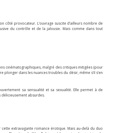
son côté provocateur. L’ouvrage suscite d’ailleurs nombre de
sive du contrôle et de la jalousie. Mais comme dans tout
ions cinématographiques, malgré des critiques mitigées (pour
dore plonger dans les nuances troubles du désir, même s’il s’en
vertement sa sensualité et sa sexualité. Elle permet à de
s délicieusement absurdes.
par cette extravagante romance érotique. Mais au-delà du duo