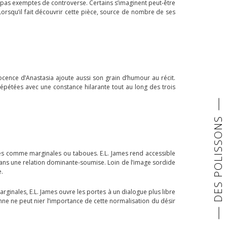
 pas exemptes de controverse. Certains s’imaginent peut-être
orsqu’il fait découvrir cette pièce, source de nombre de ses
nocence d’Anastasia ajoute aussi son grain d’humour au récit.
répétées avec une constance hilarante tout au long des trois
DES POLISSONS
es comme marginales ou taboues. E.L. James rend accessible
 dans une relation dominante-soumise. Loin de l’image sordide
e.
rginales, E.L. James ouvre les portes à un dialogue plus libre
onne ne peut nier l’importance de cette normalisation du désir