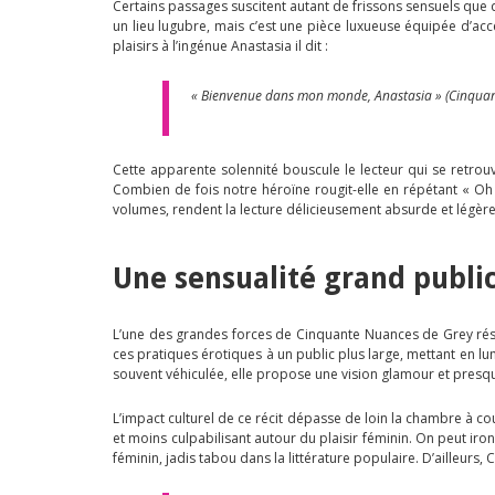
Certains passages suscitent autant de frissons sensuels que
un lieu lugubre, mais c’est une pièce luxueuse équipée d’ac
plaisirs à l’ingénue Anastasia il dit :
« Bienvenue dans mon monde, Anastasia » (Cinquan
Cette apparente solennité bouscule le lecteur qui se retrouv
Combien de fois notre héroïne rougit-elle en répétant « Oh 
volumes, rendent la lecture délicieusement absurde et légère
Une sensualité grand publi
L’une des grandes forces de Cinquante Nuances de Grey rés
ces pratiques érotiques à un public plus large, mettant en l
souvent véhiculée, elle propose une vision glamour et presqu
L’impact culturel de ce récit dépasse de loin la chambre à co
et moins culpabilisant autour du plaisir féminin. On peut iro
féminin, jadis tabou dans la littérature populaire. D’ailleurs, 