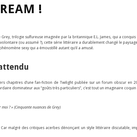
REAM !
Grey, trilogie sulfureuse imaginée par la britannique E.L. James, qui a conquis d
lontaire (ou assumé ?), cette série littéraire a durablement changé le paysage
 phénomène sexy qui a émoustillé autant qu’il a amusé.
nattendu
ers chapitres d’une fan-fiction de Twilight publiée sur un forum obscur en 
iardaire dominateur aux “goûts très particuliers”, c’est tout un imaginaire co
ur moi ? » (Cinquante nuances de Grey)
ar malgré des critiques acerbes dénonçant un style littéraire discutable, im