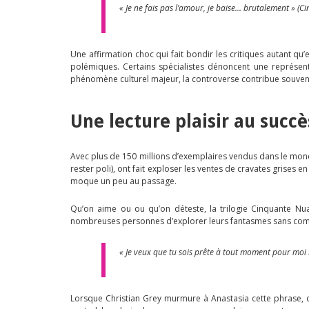
« Je ne fais pas l’amour, je baise… brutalement » (
Une affirmation choc qui fait bondir les critiques autant q
polémiques. Certains spécialistes dénoncent une représe
phénomène culturel majeur, la controverse contribue souven
Une lecture plaisir au succè
Avec plus de 150 millions d’exemplaires vendus dans le mond
rester poli), ont fait exploser les ventes de cravates grises 
moque un peu au passage.
Qu’on aime ou ou qu’on déteste, la trilogie Cinquante Nu
nombreuses personnes d’explorer leurs fantasmes sans compl
« Je veux que tu sois prête à tout moment pour moi
Lorsque Christian Grey murmure à Anastasia cette phrase, di