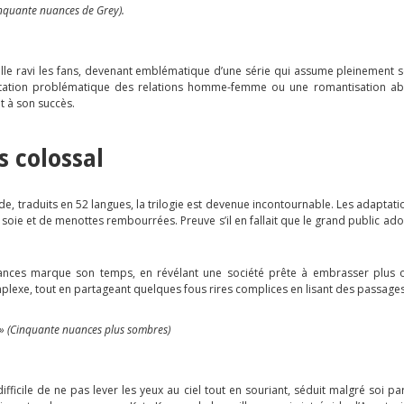
Cinquante nuances de Grey).
u’elle ravi les fans, devenant emblématique d’une série qui assume pleinement 
ntation problématique des relations homme-femme ou une romantisation abu
t à son succès.
s colossal
e, traduits en 52 langues, la trilogie est devenue incontournable. Les adaptat
en soie et de menottes rembourrées. Preuve s’il en fallait que le grand public a
ances marque son temps, en révélant une société prête à embrasser plus ou
exe, tout en partageant quelques fous rires complices en lisant des passage
 » (Cinquante nuances plus sombres)
fficile de ne pas lever les yeux au ciel tout en souriant, séduit malgré soi 