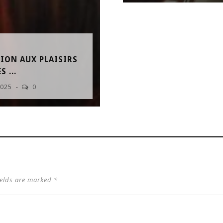
TION AUX PLAISIRS
 ...
 2025
0
ields are marked *