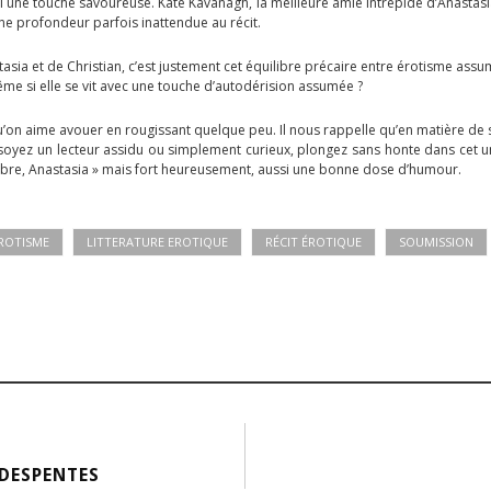
 une touche savoureuse. Kate Kavanagh, la meilleure amie intrépide d’Anastasi
une profondeur parfois inattendue au récit.
tasia et de Christian, c’est justement cet équilibre précaire entre érotisme ass
e si elle se vit avec une touche d’autodérision assumée ?
’on aime avouer en rougissant quelque peu. Il nous rappelle qu’en matière de s
 soyez un lecteur assidu ou simplement curieux, plongez sans honte dans cet 
sombre, Anastasia » mais fort heureusement, aussi une bonne dose d’humour.
ROTISME
LITTERATURE EROTIQUE
RÉCIT ÉROTIQUE
SOUMISSION
 DESPENTES