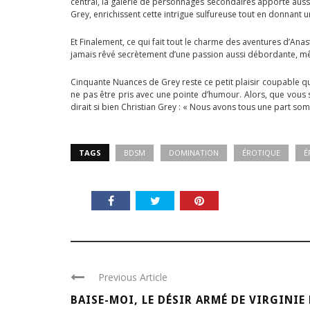
central, la galerie de personnages secondaires apporte aussi
Grey, enrichissent cette intrigue sulfureuse tout en donnant 
Et Finalement, ce qui fait tout le charme des aventures d’Anas
jamais rêvé secrètement d’une passion aussi débordante, mêm
Cinquante Nuances de Grey reste ce petit plaisir coupable qu
ne pas être pris avec une pointe d’humour. Alors, que vous
dirait si bien Christian Grey : « Nous avons tous une part 
TAGS
BDSM
DOMINATION
ÉROTIQUE
É
Previous Article
BAISE-MOI, LE DÉSIR ARMÉ DE VIRGINIE