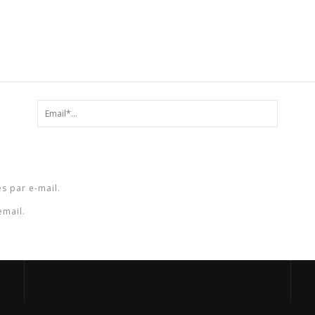
s par e-mail.
email.