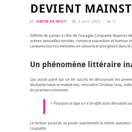
DEVIENT MAINST
GWEN DE NUIT
3 avril 2025
0
Difficile de passer à côté de l’ouragan Cinquante Nuances de 
scènes sensuelles torrides, romance exacerbée et humour invo
ceintures (ou vos menottes en velours) et plongeons dans le
Un phénomène littéraire i
Qui aurait parié sur un tel succès en découvrant les premi
étudiante naïve et maladroite, rencontre Christian Grey, mill
les premiers moments :
« Pourquoi ce type a-t-il un effet aussi déroutant s
Le lecteur pourrait se poser exactement la même question. C
coupable.