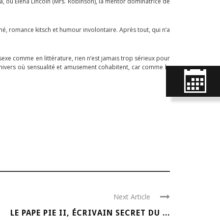
a, ou Elena Lincoln (Mrs. Robinson), la mentor dominatrice de
umé, romance kitsch et humour involontaire. Après tout, qui n’a
exe comme en littérature, rien n’est jamais trop sérieux pour
univers où sensualité et amusement cohabitent, car comme le
Next Article
LE PAPE PIE II, ÉCRIVAIN SECRET DU ...