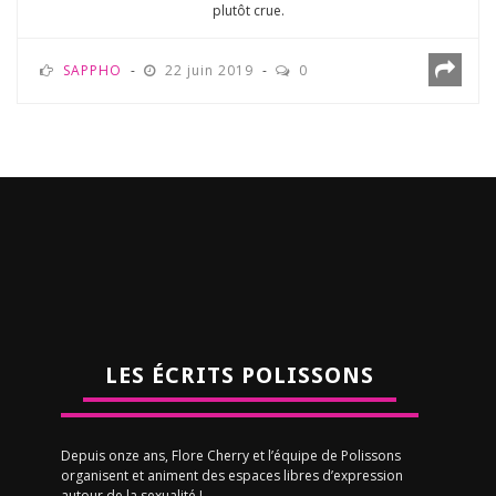
plutôt crue.
SAPPHO
22 juin 2019
0
LES ÉCRITS POLISSONS
Depuis onze ans, Flore Cherry et l’équipe de Polissons
organisent et animent des espaces libres d’expression
autour de la sexualité !