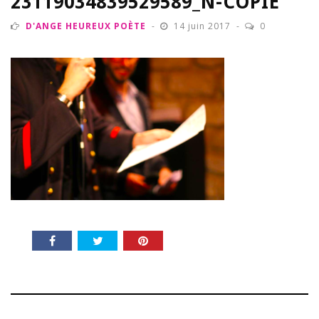
23119034839529589_N-COPIE
D'ANGE HEUREUX POÈTE
14 juin 2017
0