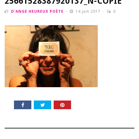
25661528387920137_N-COPIE
D'ANGE HEUREUX POÈTE
14 juin 2017
0