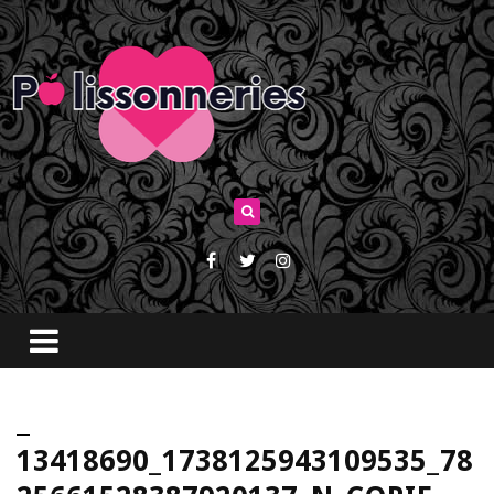
13418690_1738125943109535_78