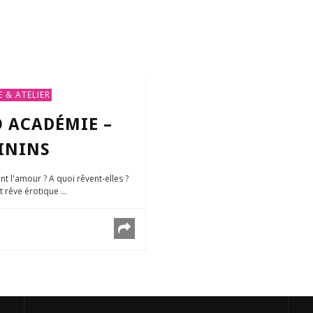
 & ATELIER
O ACADÉMIE –
ININS
t l'amour ? A quoi rêvent-elles ?
 rêve érotique ...