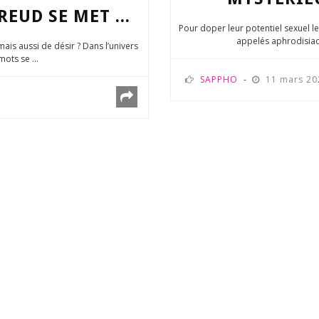
EUD SE MET ...
Pour doper leur potentiel sexuel 
appelés aphrodisiaque
 mais aussi de désir ? Dans l’univers
ots se ...
SAPPHO
11 mars 2